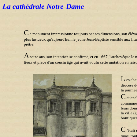
La cathédrale Notre-Dame
C
e monument impressionne toujours par ses dimensions, son élévatio
plus fastueux qu'aujourd'hui, le jeune Jean-Baptiste sensible aux litur
prêtre.
A
seize ans, son intention se confirme, et en 1667, l'archevêque le n
lieux et place d'un cousin âgé qui avait voulu cette mutation en rais
L
es chan
diocèse d
la journée
C
et encl
commune, 
leurs doma
la ville (
boutiques,
C
’était 
quasi tou