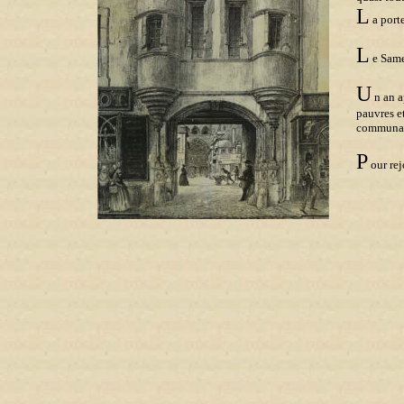
L
a porte
L
e Samed
U
n an a
pauvres et
communaut
P
our rej