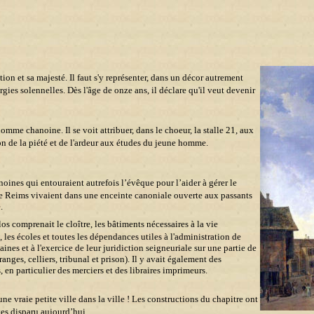
n et sa majesté. Il faut s'y représenter, dans un décor autrement
gies solennelles. Dès l'âge de onze ans, il déclare qu'il veut devenir
omme chanoine. Il se voit attribuer, dans le choeur, la stalle 21, aux
on de la piété et de l'ardeur aux études du jeune homme.
oines qui entouraient autrefois l’évêque pour l’aider à gérer le
e Reims vivaient dans une enceinte canoniale ouverte aux passants
.
os comprenait le cloître, les bâtiments nécessaires à la vie
les écoles et toutes les dépendances utiles à l'administration de
ines et à l'exercice de leur juridiction seigneuriale sur une partie de
granges, celliers, tribunal et prison). Il y avait également des
 en particulier des merciers et des libraires imprimeurs.
une vraie petite ville dans la ville ! Les constructions du chapitre ont
tes disparu aujourd’hui.