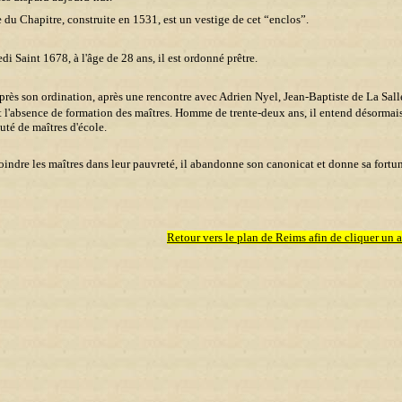
 du Chapitre, construite en 1531, est un vestige de cet “enclos”.
i Saint 1678, à l'âge de 28 ans, il est ordonné prêtre.
près son ordination, après une rencontre avec Adrien Nyel, Jean-Baptiste de La Salle
 l'absence de formation des maîtres. Homme de trente-deux ans, il entend désormais ê
é de maîtres d'école.
oindre les maîtres dans leur pauvreté, il abandonne son canonicat et donne sa fortu
Retour vers le plan de Reims afin de cliquer un 