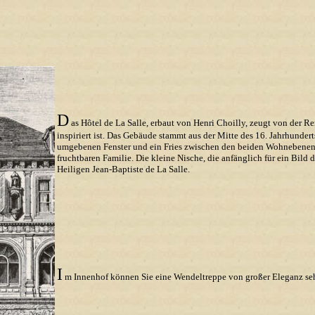
D
as Hôtel de La Salle, erbaut von Henri Choilly, zeugt von der Re
inspiriert ist. Das Gebäude stammt aus der Mitte des 16. Jahrhunder
umgebenen Fenster und ein Fries zwischen den beiden Wohnebenen
fruchtbaren Familie. Die kleine Nische, die anfänglich für ein Bild 
Heiligen Jean-Baptiste de La Salle.
I
m Innenhof können Sie eine Wendeltreppe von großer Eleganz se