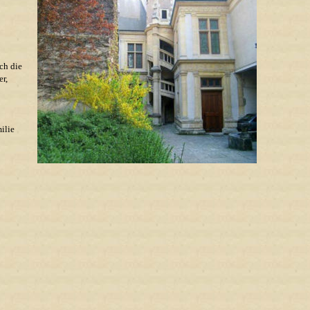
ch die
r,
ilie